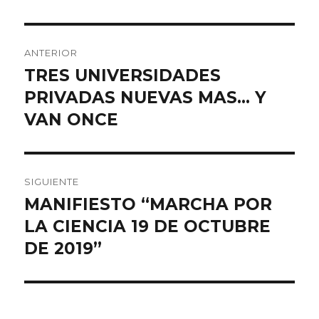
Navegación
ANTERIOR
de
TRES UNIVERSIDADES
Entrada
anterior:
PRIVADAS NUEVAS MAS… Y
entradas
VAN ONCE
SIGUIENTE
MANIFIESTO “MARCHA POR
Entrada
siguiente:
LA CIENCIA 19 DE OCTUBRE
DE 2019”