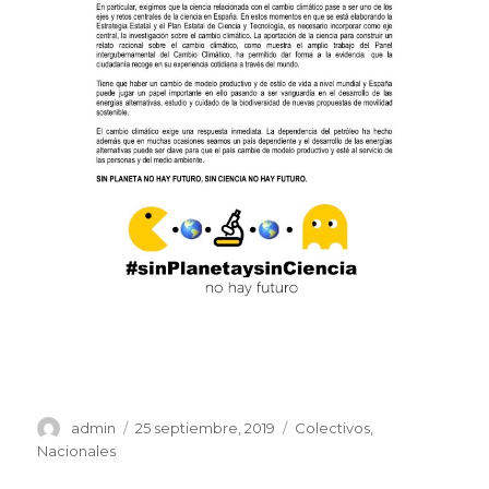
Autor
Publicado
Categorías
admin
25 septiembre, 2019
Colectivos
,
el
Nacionales