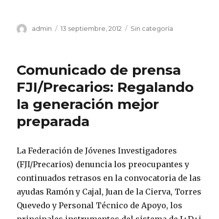
Autor
Publicado
Categorías
admin
13 septiembre, 2012
Sin categoría
el
Comunicado de prensa
FJI/Precarios: Regalando
la generación mejor
preparada
La Federación de Jóvenes Investigadores
(FJI/Precarios) denuncia los preocupantes y
continuados retrasos en la convocatoria de las
ayudas Ramón y Cajal, Juan de la Cierva, Torres
Quevedo y Personal Técnico de Apoyo, los
principales instrumentos del sistema de I+D+i