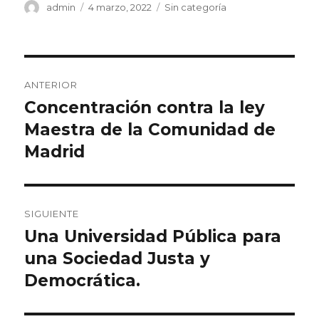
Autor
Publicado
Categorías
admin
4 marzo, 2022
Sin categoría
el
Navegación
ANTERIOR
de
Concentración contra la ley
Entrada
anterior:
Maestra de la Comunidad de
entradas
Madrid
SIGUIENTE
Una Universidad Pública para
Entrada
siguiente:
una Sociedad Justa y
Democrática.