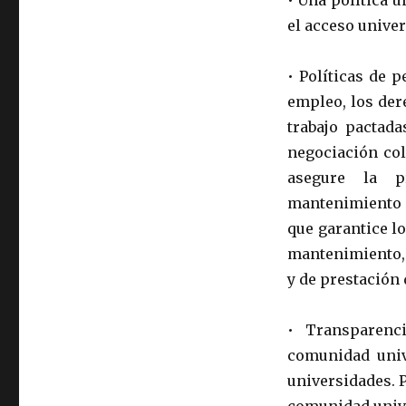
• Una política u
el acceso univer
• Políticas de 
empleo, los der
trabajo pactada
negociación col
asegure la p
mantenimiento d
que garantice l
mantenimiento, 
y de prestación 
• Transparenc
comunidad univ
universidades. 