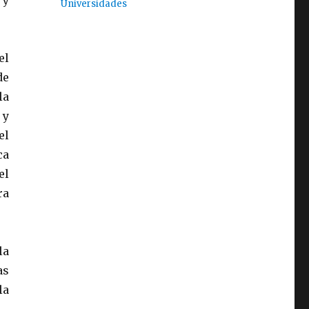
 y
Universidades
el
de
la
 y
el
ca
el
ra
la
as
la