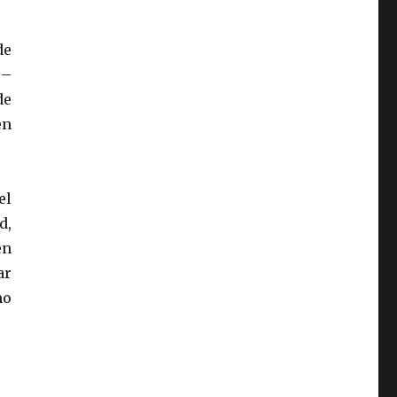
de
 –
de
en
el
d,
en
ar
mo