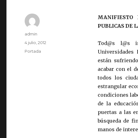
MANIFIESTO 
PUBLICAS DE 
Autor
admin
Publicado
4 julio, 2012
Tod@s l@s in
el
Categorías
Portada
Universidades 
están sufriend
acabar con el d
todos los ciu
estrangular eco
condiciones lab
de la educació
puertas a las e
búsqueda de fin
manos de interes