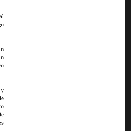
al
go
en
en
vo
 y
de
to
de
es