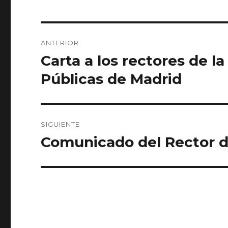
Navegación
ANTERIOR
de
Carta a los rectores de 
Entrada
anterior:
entradas
Públicas de Madrid
SIGUIENTE
Comunicado del Rector 
Entrada
siguiente: